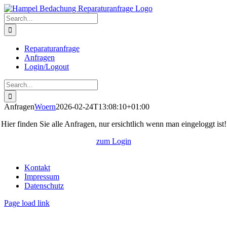
Skip
to
Search
content
for:
Reparaturanfrage
Anfragen
Login/Logout
Search
for:
Anfragen
Woern
2026-02-24T13:08:10+01:00
Hier finden Sie alle Anfragen, nur ersichtlich wenn man eingeloggt ist!
zum Login
Kontakt
Impressum
Datenschutz
Page load link
Go
to